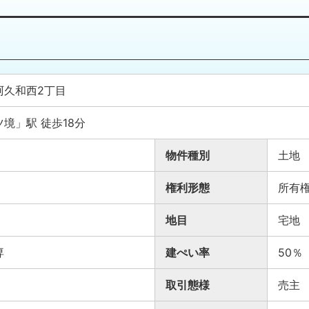
阿久和西2丁目
境」駅 徒歩18分
物件種別
土地
権利形態
所有
地目
宅地
専
建ぺい率
50
取引態様
売主