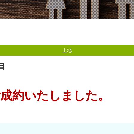
土地
目
成約いたしました。